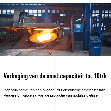
Banen
–
Solliciteer
nu!
We
verkopen
apparatuur
EU-
Verhoging van de smeltcapaciteit tot 10t/h
subsidies
Ingebruikname van een tweede 2x6t elektrische smeltinstallatie.
Films
Verdere ontwikkeling van de productie van nodulair gietijzer.
uit
de