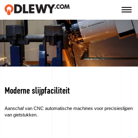
TECHNOLOGIA
-
TRADYCJA
-
JAKOŚĆ
Moderne slijpfaciliteit
Bedrijf
Technologie
Aanschaf van CNC automatische machines voor precisieslijpen
van gietstukken.
Onze
producten