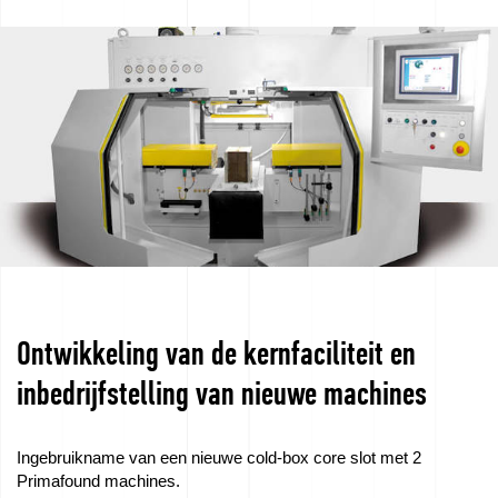
Foundry
Neem
contact
op
met
Ontwikkeling van de kernfaciliteit en
Offerteaanvraag
inbedrijfstelling van nieuwe machines
Ingebruikname van een nieuwe cold-box core slot met 2
Primafound machines.