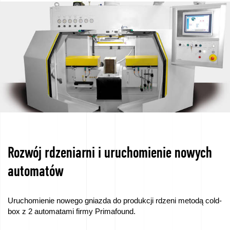
Sponsorujemy
–
We
love
horses
Dokumenty
do
Pobrania
Rozwój rdzeniarni i uruchomienie nowych
Filmy
automatów
z
Odlewni
Uruchomienie nowego gniazda do produkcji rdzeni metodą cold-
box z 2 automatami firmy Primafound.
SKLEP