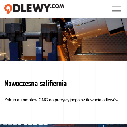
TECHNOLOGIA
-
TRADYCJA
-
JAKOŚĆ
Nowoczesna szlifiernia
Firma
Technologie
Zakup automatów CNC do precyzyjnego szlifowania odlewów.
Nasze
produkty