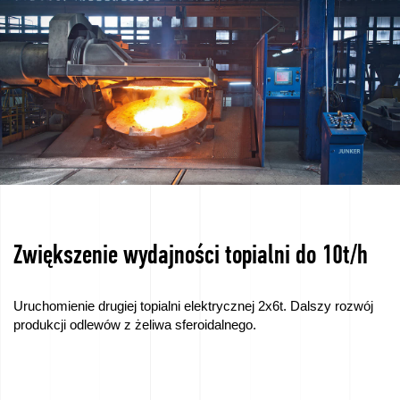
Praca
–
Aplikuj
teraz!
Sprzedamy
urządzenia
Dotacje
Zwiększenie wydajności topialni do 10t/h
UE,
KPO
Uruchomienie drugiej topialni elektrycznej 2x6t. Dalszy rozwój
produkcji odlewów z żeliwa sferoidalnego.
Dofinansowania
ZUS