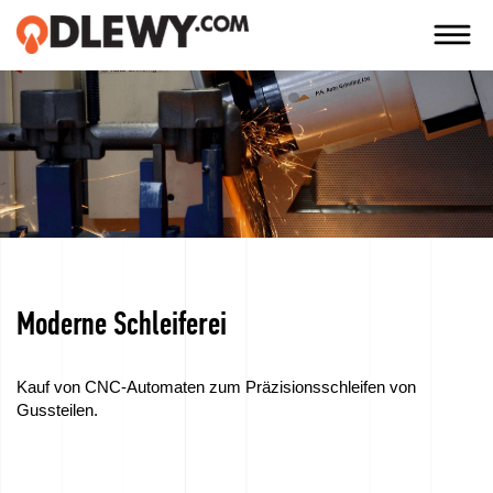
TECHNOLOGIA
-
TRADYCJA
-
JAKOŚĆ
Moderne Schleiferei
Firma
Technologien
Kauf von CNC-Automaten zum Präzisionsschleifen von
Gussteilen.
Unsere
Produkte