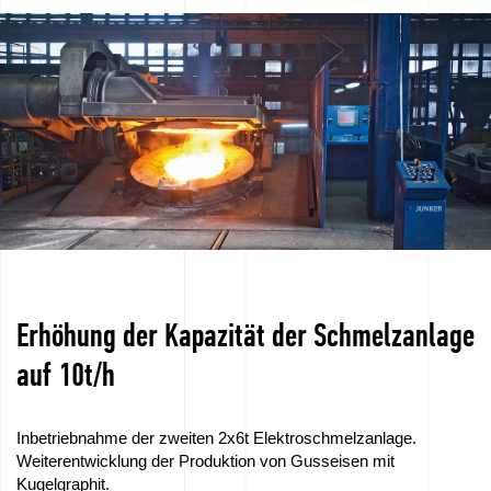
Arbeit
–
Bewerben
Sie
sich
jetzt!
Geräte
zum
Erhöhung der Kapazität der Schmelzanlage
Verkauf
auf 10t/h
EU-
Zuschüsse
Inbetriebnahme der zweiten 2x6t Elektroschmelzanlage.
Weiterentwicklung der Produktion von Gusseisen mit
Wir
Kugelgraphit.