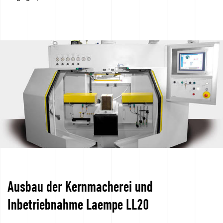
sponsern
–
We
love
horses
Filme
aus
der
Gießerei
Kontakt
Ausbau der Kernmacherei und
Inbetriebnahme Laempe LL20
Angebotsanfragen