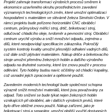
Projekt zahrnuje transformaci výrobních procesů směrem k
ekonomice uzavřeného okruhu prostřednictvím zavedení
významných technologických změn, které umožní optimalizaci
hospodaření s materiálem ve slévárně železa Simiński-Ordon. V
rámci projektu bude pořízeno horizontální CNC obráběcí
centrum, průmyslový měřicí stroj, drtič, briketovací stroj,
odlučovač chladicího oleje, tvrdoměr a pevnostní stroj. Obráběcí
centrum urychlí výrobu a sníží množství odpadu, zejména u
dílů, které neodpovídají specifikacím zákazníka. Pokročilý
systém kontroly kvality umožní přesnější odhalení vadných dílů,
což dále sníží plýtvání materiálem. Nákup drtiče a briketovacího
stroje umožní přeměnu železných hoblin a dalšího výrobního
odpadu na druhotné suroviny, které lze znovu použít v procesu
odlévání. Tyto hobliny budou navíc očištěny od chladicí kapaliny,
což usnadní jejich zpracování a opětovné použití.
Zavedením moderních technologií bude společnost schopna
výrazně snížit množství materiálů, které jsou považovány za
odpad. Toto snížení se bude týkat nejen železných hoblin
vznikajících při obrábění, ale i dalších výrobních prvků, které
bylo dříve obtížné znovu použít. Nákup zařízení, jako je
briketovací stroj a separátor, umožní plnější využití dostupných