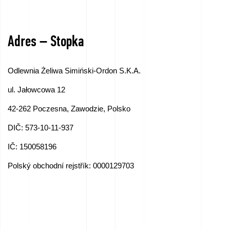
Kariéra
–
Adres – Stopka
Podejte
žádost
Odlewnia Żeliwa Simiński-Ordon S.K.A.
ihned!
ul. Jałowcowa 12
Zařízení
42-262 Poczesna, Zawodzie, Polsko
k
DIČ: 573-10-11-937
prodeji
IČ: 150058196
Polský obchodní rejstřík: 0000129703
Granty
EU
Sponzorujeme
–