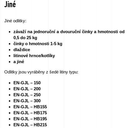
Jiné
Jiné odlitky:
závaží na jednoruční a dvouruční činky a hmotnosti od
0,5 do 25 kg
činky o hmotnosti 1-5 kg
dlaždice
litinové hrnce/kotlíky
a jiné
Odlitky jsou vyráběny z šedé litiny typu:
EN-GJL – 150
EN-GJL – 200
EN-GJL – 250
EN-GJL – 300
EN-GJL – HB155
EN-GJL – HB175
EN-GJL – HB195
EN-GJL – HB215