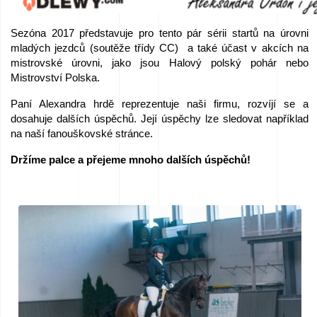
nabídku
Sezóna 2017 představuje pro tento pár sérii startů na úrovni
mladých jezdců (soutěže třídy CC) a také účast v akcích na
mistrovské úrovni, jako jsou Halový polský pohár nebo
Mistrovství Polska.
Paní Alexandra hrdě reprezentuje naši firmu, rozvíjí se a
dosahuje dalších úspěchů. Její úspěchy lze sledovat například
na naší fanouškovské stránce.
Držíme palce a přejeme mnoho dalších úspěchů!