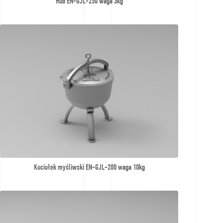
Hub EN-GJL-250 waga 3kg
Kociołek myśliwski EN-GJL-200 waga 10kg