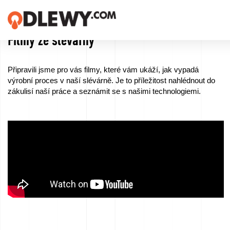
Filmy ze slévárny
TECHNOLOGIA
-
Připravili jsme pro vás filmy, které vám ukáží, jak vypadá
TRADYCJA
výrobní proces v naší slévárně. Je to příležitost nahlédnout do
zákulisí naší práce a seznámit se s našimi technologiemi.
-
JAKOŚĆ
Firma
Technologie
Naše
produkty