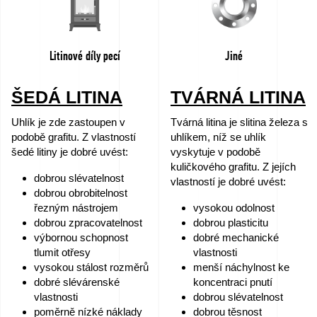
Litinové díly pecí
Jiné
ŠEDÁ LITINA
TVÁRNÁ LITINA
Uhlík je zde zastoupen v
Tvárná litina je slitina železa s
podobě grafitu. Z vlastností
uhlíkem, níž se uhlík
šedé litiny je dobré uvést:
vyskytuje v podobě
kuličkového grafitu. Z jejích
dobrou slévatelnost
vlastností je dobré uvést:
dobrou obrobitelnost
řezným nástrojem
vysokou odolnost
dobrou zpracovatelnost
dobrou plasticitu
výbornou schopnost
dobré mechanické
tlumit otřesy
vlastnosti
vysokou stálost rozměrů
menší náchylnost ke
dobré slévárenské
koncentraci pnutí
vlastnosti
dobrou slévatelnost
poměrně nízké náklady
dobrou těsnost