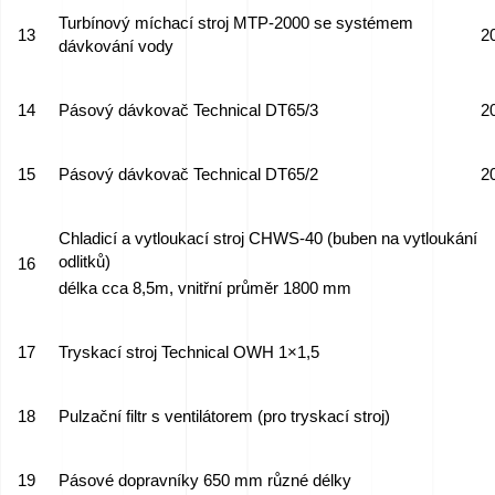
Turbínový míchací stroj MTP-2000 se systémem
13
2
dávkování vody
14
Pásový dávkovač Technical DT65/3
2
15
Pásový dávkovač Technical DT65/2
2
Chladicí a vytloukací stroj CHWS-40 (buben na vytloukání
odlitků)
16
délka cca 8,5m, vnitřní průměr 1800 mm
17
Tryskací stroj Technical OWH 1×1,5
18
Pulzační filtr s ventilátorem (pro tryskací stroj)
19
Pásové dopravníky 650 mm různé délky