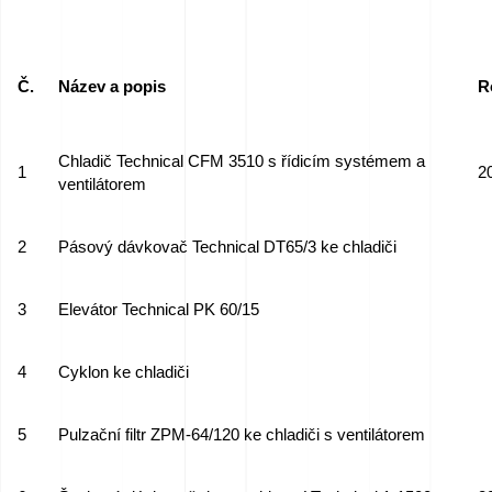
Č.
Název a popis
R
Chladič Technical CFM 3510 s řídicím systémem a
1
2
ventilátorem
2
Pásový dávkovač Technical DT65/3 ke chladiči
3
Elevátor Technical PK 60/15
4
Cyklon ke chladiči
5
Pulzační filtr ZPM-64/120 ke chladiči s ventilátorem