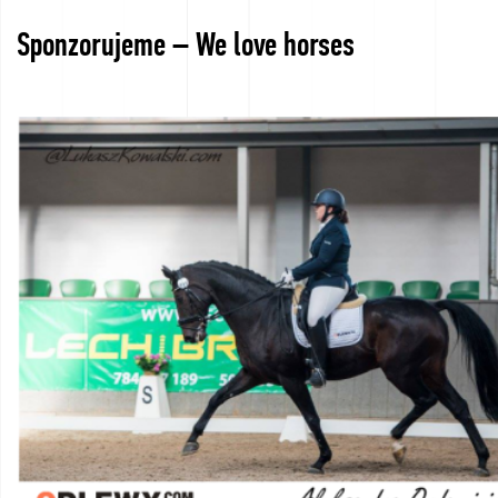
We
Sponzorujeme – We love horses
love
horses
Filmy
ze
slévárny
Kontakt
Dotazy
na