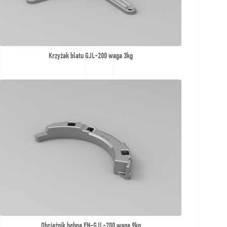
Krzyżak blatu GJL-200 waga 3kg
Obciążnik bębna EN-GJL-200 waga 9kg