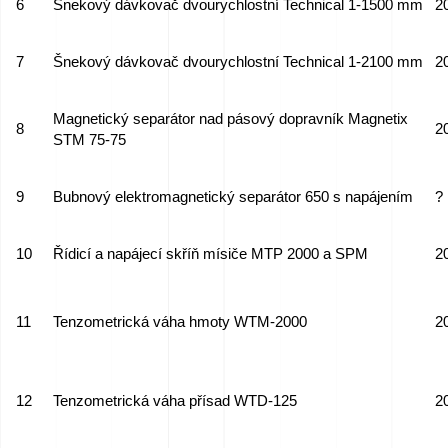
6
Šnekový dávkovač dvourychlostní Technical 1-1500 mm
2
7
Šnekový dávkovač dvourychlostní Technical 1-2100 mm
2
Magnetický separátor nad pásový dopravník Magnetix
8
2
STM 75-75
9
Bubnový elektromagnetický separátor 650 s napájením
?
10
Řídicí a napájecí skříň mísiče MTP 2000 a SPM
2
11
Tenzometrická váha hmoty WTM-2000
2
12
Tenzometrická váha přísad WTD-125
2