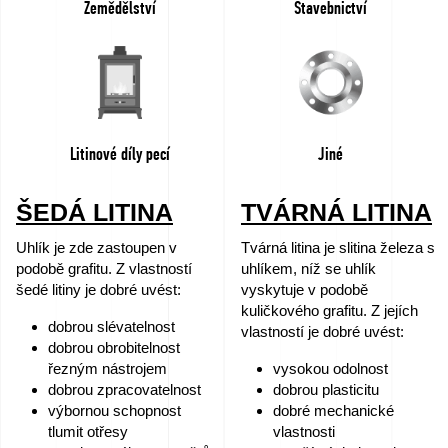
Zemědělství
Stavebnictví
Kariéra
–
Podejte
žádost
Litinové díly pecí
Jiné
ihned!
ŠEDÁ LITINA
TVÁRNÁ LITINA
Zařízení
k
Uhlík je zde zastoupen v
Tvárná litina je slitina železa s
podobě grafitu. Z vlastností
uhlíkem, níž se uhlík
prodeji
šedé litiny je dobré uvést:
vyskytuje v podobě
kuličkového grafitu. Z jejích
Granty
dobrou slévatelnost
vlastností je dobré uvést:
dobrou obrobitelnost
EU
řezným nástrojem
vysokou odolnost
dobrou zpracovatelnost
dobrou plasticitu
Sponzorujeme
výbornou schopnost
dobré mechanické
tlumit otřesy
vlastnosti
–