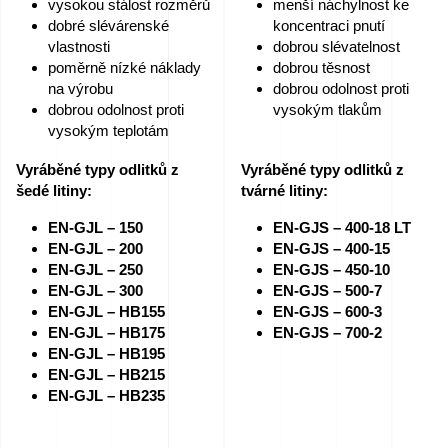
vysokou stálost rozměrů
menší náchylnost ke
We
dobré slévárenské
koncentraci pnutí
vlastnosti
dobrou slévatelnost
love
poměrně nízké náklady
dobrou těsnost
horses
na výrobu
dobrou odolnost proti
dobrou odolnost proti
vysokým tlakům
vysokým teplotám
Filmy
Vyráběné typy odlitků z
Vyráběné typy odlitků z
ze
šedé litiny:
tvárné litiny:
slévárny
EN-GJL – 150
EN-GJS – 400-18 LT
EN-GJL – 200
EN-GJS – 400-15
Kontakt
EN-GJL – 250
EN-GJS – 450-10
EN-GJL – 300
EN-GJS – 500-7
EN-GJL – HB155
EN-GJS – 600-3
Dotazy
EN-GJL – HB175
EN-GJS – 700-2
EN-GJL – HB195
EN-GJL – HB215
na
EN-GJL – HB235