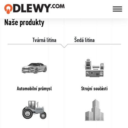
Naše produkty
TECHNOLOGIA
-
Tvárná litina
Šedá litina
TRADYCJA
-
JAKOŚĆ
Firma
Automobilní průmysl
Strojní součásti
Technologie
Naše
produkty