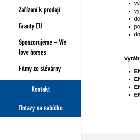
vý
Zařízení k prodeji
vy
do
Granty EU
po
do
Sponzorujeme – We
love horses
Vyrábě
Filmy ze slévárny
E
E
E
Kontakt
E
Dotazy na nabídku