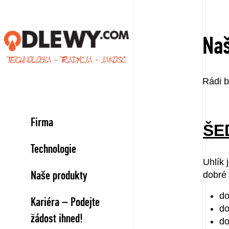
Naš
TECHNOLOGIA - TRADYCJA - JAKOŚĆ
Rádi b
Firma
ŠE
Technologie
Uhlík 
Naše produkty
dobré 
do
Kariéra – Podejte
do
žádost ihned!
do