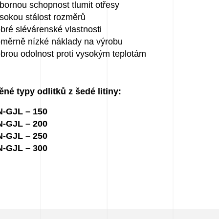
bornou schopnost tlumit otřesy
sokou stálost rozměrů
bré slévárenské vlastnosti
měrně nízké náklady na výrobu
brou odolnost proti vysokým teplotám
né typy odlitků z šedé litiny:
N-GJL – 150
N-GJL – 200
N-GJL – 250
N-GJL – 300