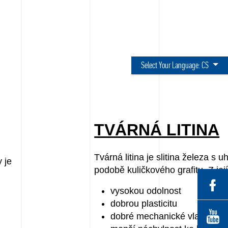
Select Your Language:
CS
TVÁRNÁ LITINA
Tvárná litina je slitina železa s u
y je
podobě kuličkového grafitu. Z její
vysokou odolnost
dobrou plasticitu
dobré mechanické vlastnosti