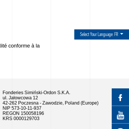
Select Your Language:
FR
ité conforme à la
Fonderies Simiński-Ordon S.K.A.
ul. Jałowcowa 12
42-262 Poczesna - Zawodzie, Poland (Europe)
NIP 573-10-11-937
REGON 150058196
KRS 0000129703