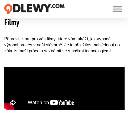
Filmy
TECHNOLOGIA
-
Připravili jsme pro vás filmy, které vám ukáží, jak vypadá
TRADYCJA
výrobní proces v naší slévárně. Je to příležitost nahlédnout do
zákulisí naší práce a seznámit se s našimi technologiemi.
-
JAKOŚĆ
Firma
Technologie
Naše
produkty