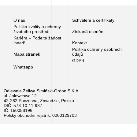
Kariéra
–
O nás
Schválení a certifikáty
Politika kvality a ochrany
Podejte
životního prostředí
Získaná ocenění
žádost
Kariéra – Podejte žádost
ihned!
Kontakt
ihned!
Politika ochrany osobních
Mapa stránek
údajů
GDPR
Zařízení
Whatsapp
k
prodeji
Odlewnia Żeliwa Simiński-Ordon S.K.A.
ul. Jałowcowa 12
Granty
42-262 Poczesna, Zawodzie, Polsko
DIČ: 573-10-11-937
EU
IČ: 150058196
Polský obchodní rejstřík: 0000129703
Sponzorujeme
–