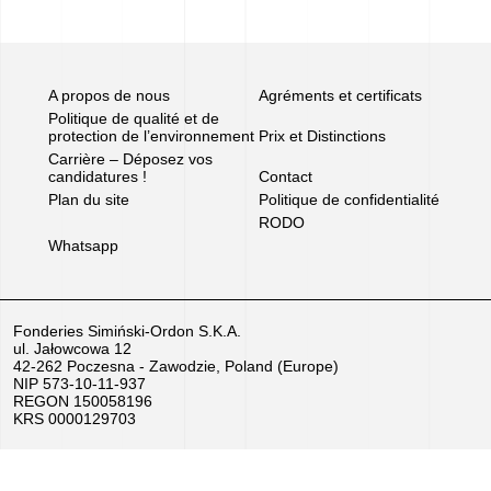
Carrière
–
A propos de nous
Agréments et certificats
Déposez
Politique de qualité et de
vos
protection de l’environnement
Prix et Distinctions
Carrière – Déposez vos
candidatures
candidatures !
Contact
Plan du site
Politique de confidentialité
!
RODO
Whatsapp
Équipement
à
Fonderies Simiński-Ordon S.K.A.
vendre
ul. Jałowcowa 12
42-262 Poczesna - Zawodzie, Poland (Europe)
NIP 573-10-11-937
Subventions
REGON 150058196
KRS 0000129703
de
l’UE