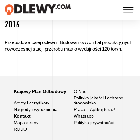
2016
TECHNOLOGIA
-
Przebudowa całej odlewni. Budowa nowych hal produkcyjnych i
TRADYCJA
nowoczesnej stacji przerobu mas o wydajności 120 ton/h.
-
JAKOŚĆ
Firma
Krajowy Plan Odbudowy
O Nas
Polityka jakości i ochrony
Atesty i certyfikaty
środowiska
Technologie
Nagrody i wyróżnienia
Praca – Aplikuj teraz!
Kontakt
Whatsapp
Nasze
Mapa strony
Polityka prywatności
RODO
produkty