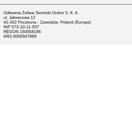
Praca
Odlewnia Żeliwa Simiński-Ordon S. K. A.
ul. Jałowcowa 12
–
42-262 Poczesna - Zawodzie, Poland (Europe)
NIP 573-10-11-937
Aplikuj
REGON 150058196
KRS 0000947889
teraz!
Sprzedamy
urządzenia
Dotacje
UE,
KPO
Dofinansowania
ZUS