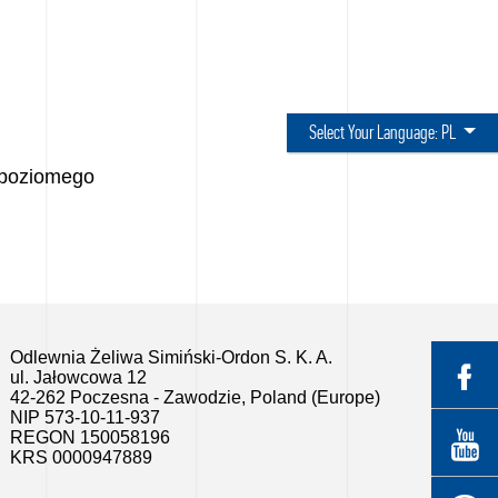
Select Your Language:
PL
 poziomego
Odlewnia Żeliwa Simiński-Ordon S. K. A.
ul. Jałowcowa 12
42-262 Poczesna - Zawodzie, Poland (Europe)
NIP 573-10-11-937
REGON 150058196
KRS 0000947889